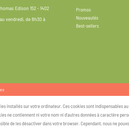
homas Edison 152 - 1402
Promos
Nouveautés
 au vendredi, de 8h30 à
Best-sellers
ies
kies installés sur votre ordinateur. Ces cookies sont indispensables a
ies ne contiennent ni votre nom ni d'autres données à caractère person
ossible de les désactiver dans votre browser. Cependant, nous ne pouvo