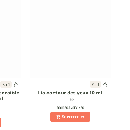
Par 1
Par 1
sensible
Lia contour des yeux 10 ml
ml
LD35
DOUCES ANGEVINES
Se connecter