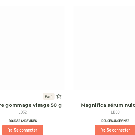
Par 1
re gommage visage 50 g
Magnifica sérum nuit
LD32
LD00
DOUCES ANGEVINES
DOUCES ANGEVINES
Se connecter
Se connecter