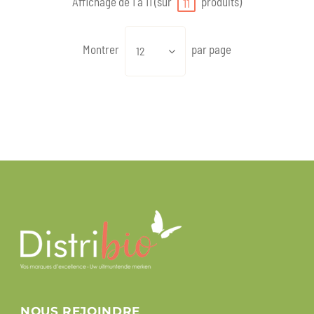
Affichage de 1 à 11 (sur
produits)
11
Montrer
par page
12
NOUS REJOINDRE