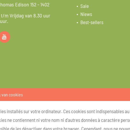
homas Edison 152 - 1402
Sale
Niews
t/m Vrijdag van 8.30 uur
 uur.
Best-sellers
k van cookies
kies installés sur votre ordinateur. Ces cookies sont indispensables a
ies ne contiennent ni votre nom ni d'autres données à caractère person
ossible de les désactiver dans votre browser. Cependant, nous ne pouvo