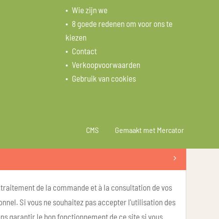
Wie zijn we
8 goede redenen om voor ons te
kiezen
Contact
Verkoopvoorwaarden
Gebruik van cookies
CMS
Gemaakt met Mercator
u traitement de la commande et à la consultation de vos
nel. Si vous ne souhaitez pas accepter l'utilisation des
ns garantir le bon fonctionnement de ce site si vous