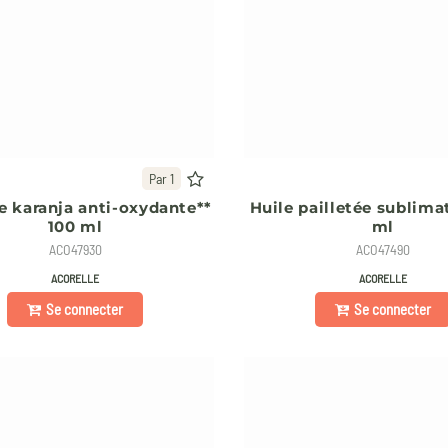
Par 1
e karanja anti-oxydante**
Huile pailletée sublima
100 ml
ml
ACO47930
ACO47490
ACORELLE
ACORELLE
Se connecter
Se connecter