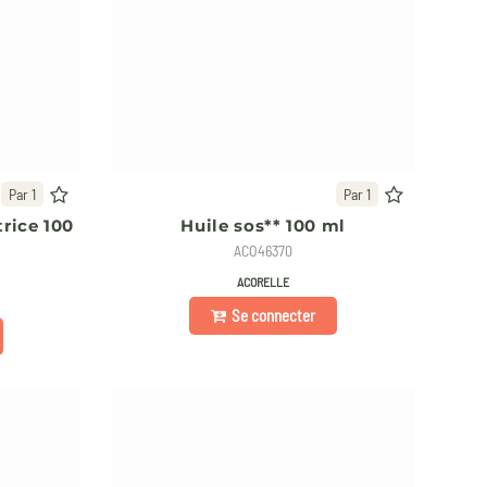
Par 1
Par 1
trice 100
Huile sos** 100 ml
ACO46370
ACORELLE
Se connecter