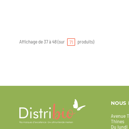
Affichage de 37 à 48 (sur
produits)
71
NOUS 
Avenue T
Thines
Du lundi