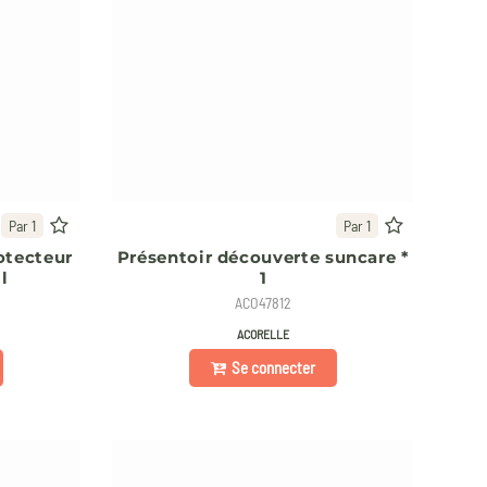
Par 1
Par 1
otecteur
Présentoir découverte suncare *
l
1
ACO47812
ACORELLE
Se connecter