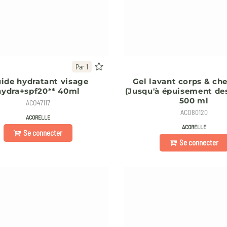
Par 1
uide hydratant visage
Gel lavant corps & ch
hydra+spf20** 40ml
(Jusqu'à épuisement de
500 ml
ACO47117
ACO80120
ACORELLE
ACORELLE
Se connecter
Se connecter