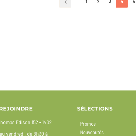
1
2
3
4
5
REJOINDRE
SÉLECTIONS
homas Edison 152 - 1402
Promos
Nouveautés
 au vendredi, de 8h30 à