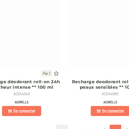
Par 1
ge déodorant roll-on 24h
Recharge deodorant rol
cheur intense ** 100 ml
peaux sensibles ** 1
ACO44040
ACO44080
ACORELLE
ACORELLE
Se connecter
Se connecter