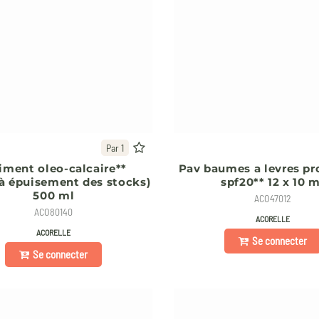
Par 1
iment oleo-calcaire**
Pav baumes a levres pr
'à épuisement des stocks)
spf20** 12 x 10 m
500 ml
ACO47012
ACO80140
ACORELLE
ACORELLE
Se connecter
Se connecter