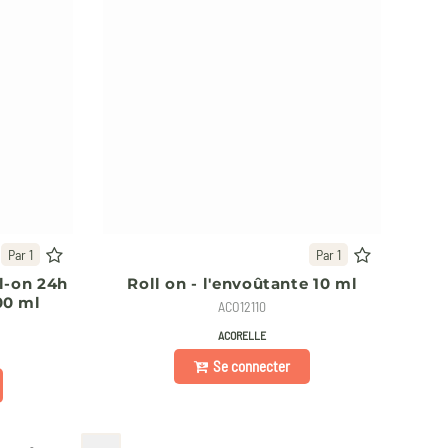
Par 1
Par 1
l-on 24h
Roll on - l'envoûtante 10 ml
00 ml
ACO12110
ACORELLE
Se connecter