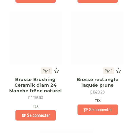
Par 1
Par 1
Brosse Brushing
Brosse rectangle
Ceramik diam 24
laquée prune
Manche frêne naturel
B1620.28
B4976.03
TEK
TEK
Se connecter
Se connecter