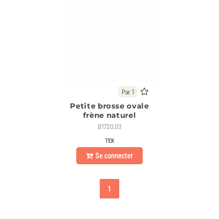
Par 1
Petite brosse ovale
frène naturel
B1720.03
TEK
Se connecter
1