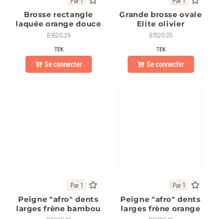
Par 1
Par 1
Brosse rectangle
Grande brosse ovale
laquée orange douce
Elite olivier
B1620.29
B1520.05
TEK
TEK
Se connecter
Se connecter
Par 1
Par 1
Peigne "afro" dents
Peigne "afro" dents
larges frène bambou
larges frène orange