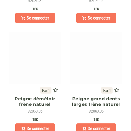
B2020.21
B2020.19
TEK
TEK
Se connecter
Se connecter
Par 1
Par 1
Peigne déméloir
Peigne grand dents
frène naturel
larges frène naturel
B2030.03
B2060.03
TEK
TEK
Se connecter
Se connecter