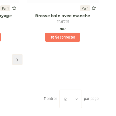
Par 1
Par 1
voyage
Brosse bain avec manche
ECAE745
ANAE
Se connecter
Montrer
par page
12