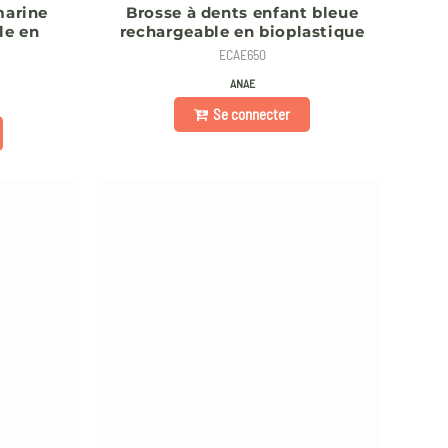
marine
Brosse à dents enfant bleue
le en
rechargeable en bioplastique
ECAE650
ANAE
Se connecter