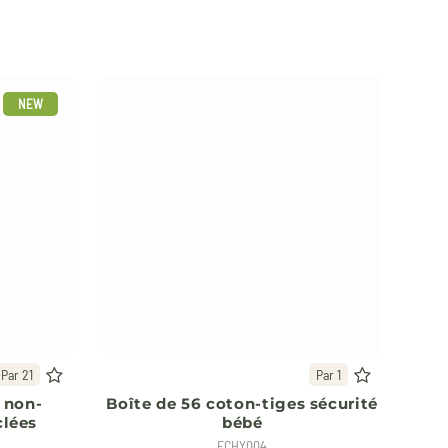
NEW
Par 21
Par 1
 non-
Boîte de 56 coton-tiges sécurité
clées
bébé
ECHY004