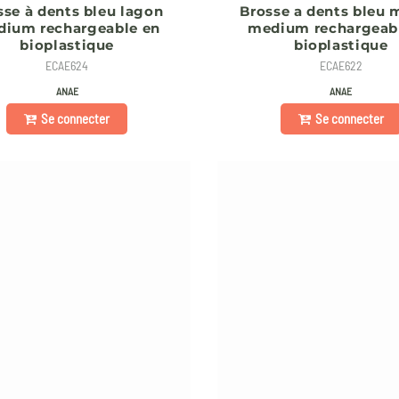
sse à dents bleu lagon
Brosse a dents bleu 
ium rechargeable en
medium rechargeab
bioplastique
bioplastique
ECAE624
ECAE622
ANAE
ANAE
Se connecter
Se connecter