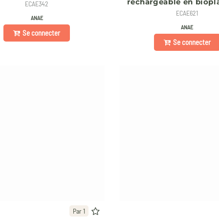
rechargeable en biopl
ECAE342
ECAE621
ANAE
ANAE
Se connecter
Se connecter
Par 1