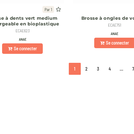
Par 1
se à dents vert medium
Brosse à ongles de 
rgeable en bioplastique
ECAE751
ECAE623
ANAE
ANAE
Se connecter
Se connecter
1
2
3
4
...
7