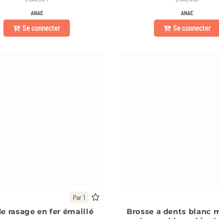
ANAE
ANAE
Se connecter
Se connecter
Par 1
de rasage en fer émaillé
Brosse a dents blanc