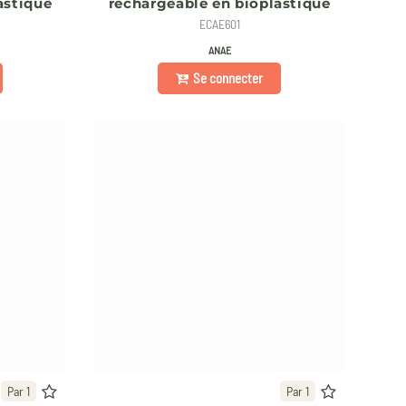
astique
rechargeable en bioplastique
ECAE601
ANAE
Se connecter
Par 1
Par 1