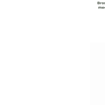
Bro
med