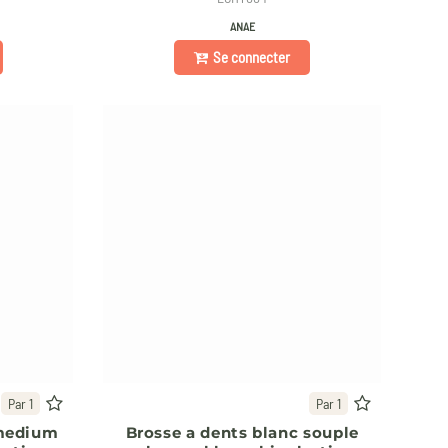
ANAE
Se connecter
Par 1
Par 1
 medium
Brosse a dents blanc souple