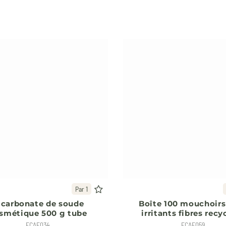
Par 1
icarbonate de soude
Boîte 100 mouchoirs
smétique 500 g tube
irritants fibres recy
ECAE034
ECAE059