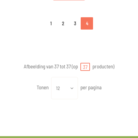
1
2
3
4
Afbeelding van 37 tot 37 (op
producten)
37
Tonen
per pagina
12