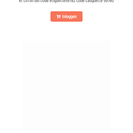
et citron bio code étiquette59782 code casquette 59760
Inloggen