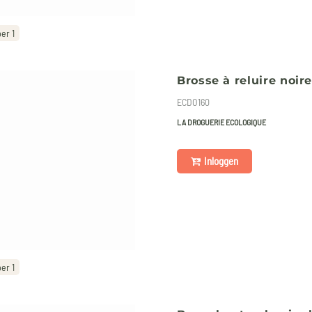
er 1
Brosse à reluire noir
ECDO160
LA DROGUERIE ECOLOGIQUE
Inloggen
er 1