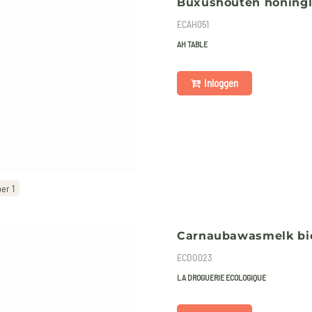
Buxushouten honingle
ECAH051
AH TABLE
Inloggen
er 1
Carnaubawasmelk bio
ECDO023
LA DROGUERIE ECOLOGIQUE