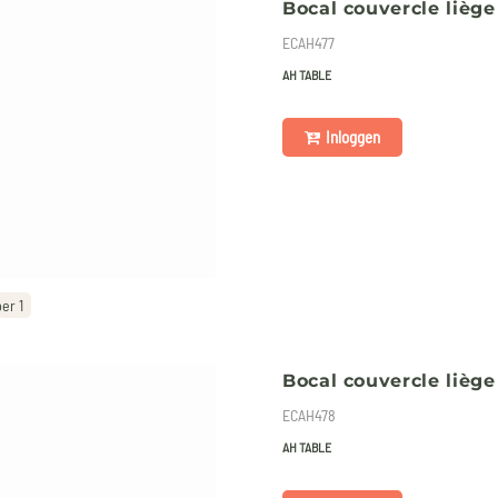
Bocal couvercle liège 
ECAH477
AH TABLE
Inloggen
er 1
Bocal couvercle liège 
ECAH478
AH TABLE