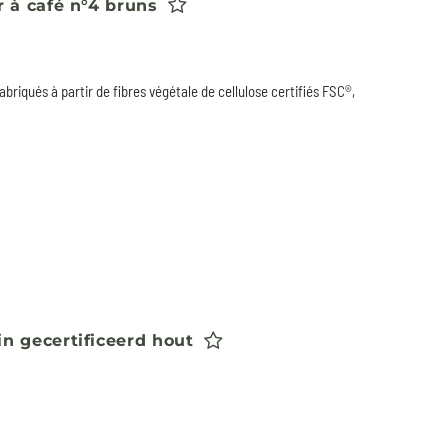
r à café n°4 bruns
abriqués à partir de fibres végétale de cellulose certifiés FSC®,
in gecertificeerd hout