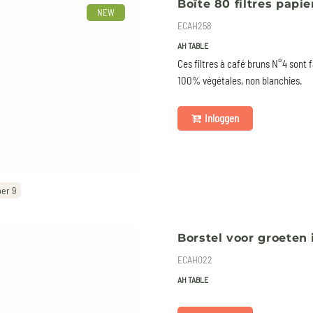
Boîte 80 filtres papie
NEW
ECAH258
AH TABLE
Ces filtres à café bruns N°4 sont f
100% végétales, non blanchies.
Inloggen
er 9
Borstel voor groeten 
ECAH022
AH TABLE