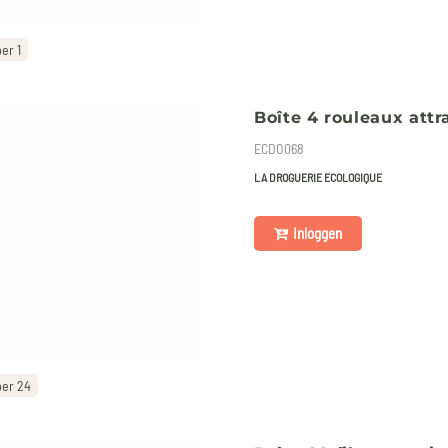
er 1
Boîte 4 rouleaux att
ECDO068
LA DROGUERIE ECOLOGIQUE
Inloggen
per 24