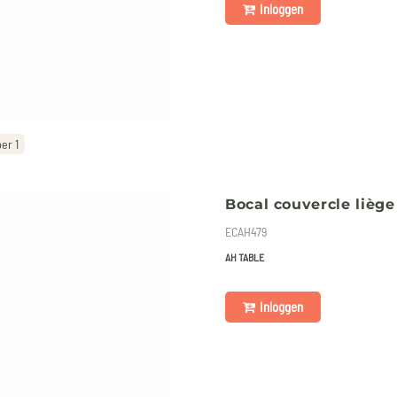
Inloggen
er 1
Bocal couvercle liège
ECAH479
AH TABLE
Inloggen