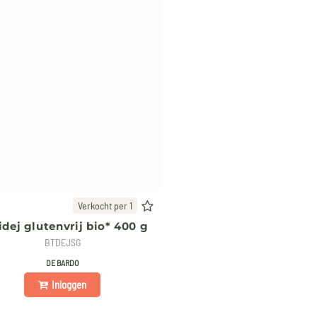
Verkocht per 1
idej glutenvrij bio* 400 g
BTDEJSG
DE BARDO
Inloggen