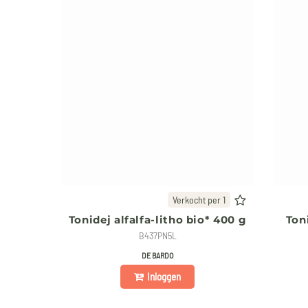
Verkocht per 1
Tonidej alfalfa-litho bio* 400 g
Ton
B437PN5L
DE BARDO
Inloggen