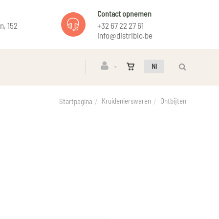
Contact opnemen
n, 152
+32 67 22 27 61
info@distribio.be
Nl
Kruidenierswaren
Ontbijten
Startpagina