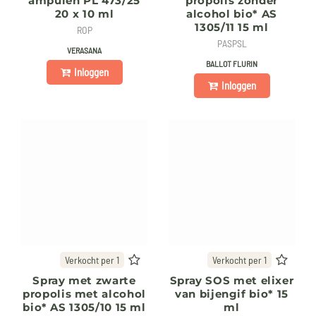
ampulen PL 473/25
propolis zonder
20 x 10 ml
alcohol bio* AS
1305/11 15 ml
ROP
PASPSL
VERASANA
BALLOT FLURIN
Inloggen
Inloggen
Verkocht per 1
Verkocht per 1
Spray met zwarte
Spray SOS met elixer
propolis met alcohol
van bijengif bio* 15
bio* AS 1305/10 15 ml
ml