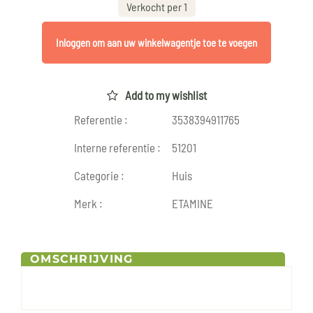
Verkocht per 1
Inloggen om aan uw winkelwagentje toe te voegen
Add to my wishlist
Referentie :
3538394911765
Interne referentie :
51201
Categorie :
Huis
Merk :
ETAMINE
OMSCHRIJVING