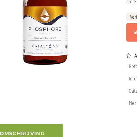
sterk
Ver
In
A
Refe
Inte
Cate
Mer
OMSCHRIJVING