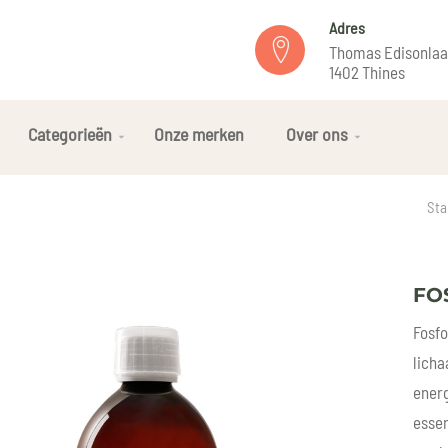
Adres
Thomas Edisonlaa
1402 Thines
Categorieën
Onze merken
Over ons
Sta
FO
Fosfo
licha
energ
essen