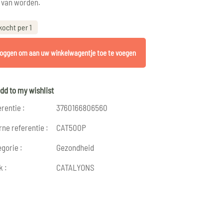
 van worden.
kocht per 1
loggen om aan uw winkelwagentje toe te voegen
dd to my wishlist
rentie :
3760166806560
rne referentie :
CAT500P
gorie :
Gezondheid
k :
CATALYONS