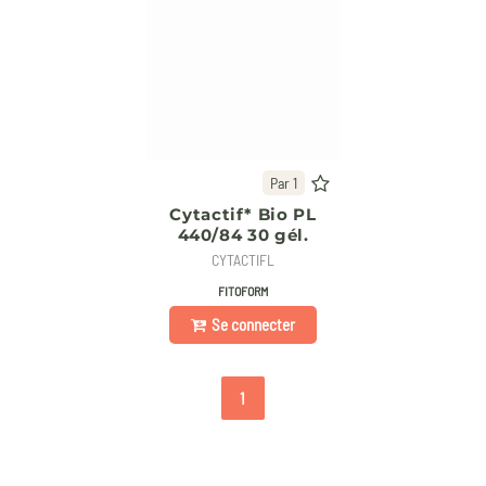
Par 1
Cytactif* Bio PL
440/84 30 gél.
CYTACTIFL
FITOFORM
Se connecter
1