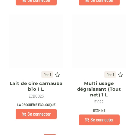
Se connecter
Se connecter
Par 1
Par 1
Lait de cire carnauba
Multi usage
bio 1 L
dégraissant (Tout
net) 1 L
ECDO023
51022
LA DROGUERIE ECOLOGIQUE
ETAMINE
Se connecter
Se connecter