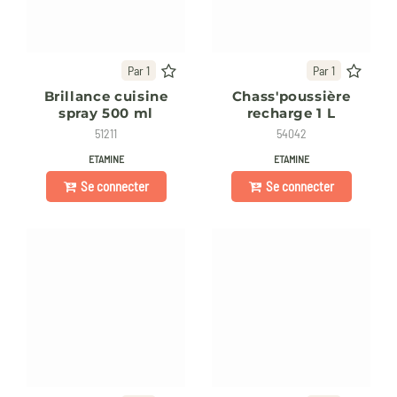
Par 1
Par 1
Brillance cuisine
Chass'poussière
spray 500 ml
recharge 1 L
51211
54042
ETAMINE
ETAMINE
Se connecter
Se connecter