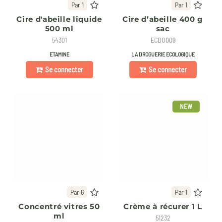
Par 1
Par 1
Cire d'abeille liquide
Cire d’abeille 400 g
500 ml
sac
54301
ECDO009
ETAMINE
LA DROGUERIE ECOLOGIQUE
Se connecter
Se connecter
NEW
Par 6
Par 1
Concentré vitres 50
Crème à récurer 1 L
ml
51232