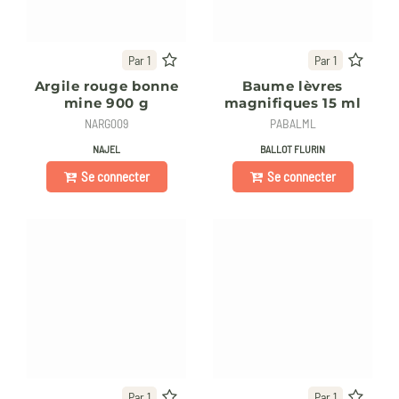
Par 1
Par 1
Argile rouge bonne
Baume lèvres
mine 900 g
magnifiques 15 ml
NARG009
PABALML
NAJEL
BALLOT FLURIN
Se connecter
Se connecter
Par 1
Par 1