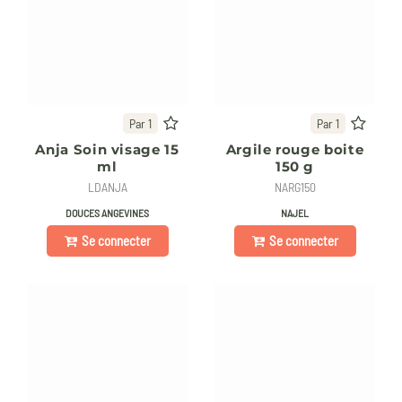
Par 1
Par 1
Anja Soin visage 15
Argile rouge boite
ml
150 g
LDANJA
NARG150
DOUCES ANGEVINES
NAJEL
Se connecter
Se connecter