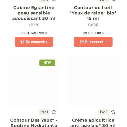
Cabine Eglantine
Contour de l'œil
peau sensible
"Yeux de reine" bio*
adoucissant 30 ml
15 ml
LD22C
PAYDR
DOUCES ANGEVINES
BALLOT FLURIN
Se connecter
Se connecter
NEW
Par 1
Par 1
Contour Des Yeux* -
Crème apicultrice
Routine Hydratante
anti age bio* 30 ml