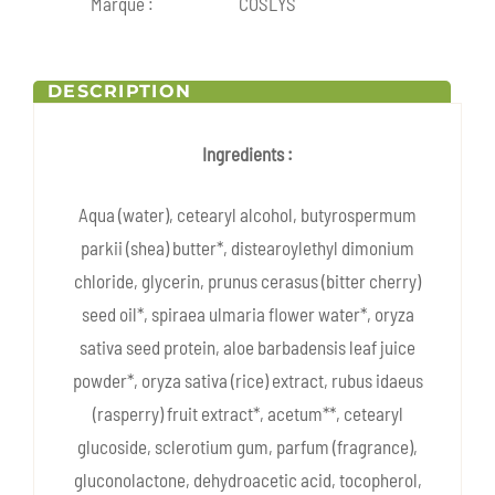
Marque :
COSLYS
DESCRIPTION
Ingredients :
Aqua (water), cetearyl alcohol, butyrospermum
parkii (shea) butter*, distearoylethyl dimonium
chloride, glycerin, prunus cerasus (bitter cherry)
seed oil*, spiraea ulmaria flower water*, oryza
sativa seed protein, aloe barbadensis leaf juice
powder*, oryza sativa (rice) extract, rubus idaeus
(rasperry) fruit extract*, acetum**, cetearyl
glucoside, sclerotium gum, parfum (fragrance),
gluconolactone, dehydroacetic acid, tocopherol,