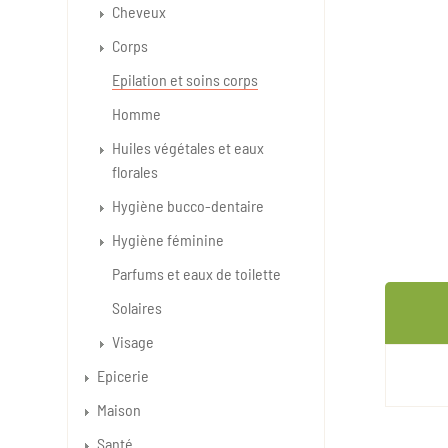
Cheveux
Corps
Epilation et soins corps
Homme
Huiles végétales et eaux
florales
Hygiène bucco-dentaire
Hygiène féminine
Parfums et eaux de toilette
Solaires
Visage
Epicerie
Maison
Santé