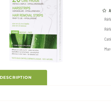
A
Réf
Réfé
Caté
Mar
DESCRIPTION