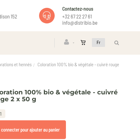
Contactez-nous
ison 152
+32 67 22 27 61
info@distribio.be
Fr
orations et hennés
Coloration 100% bio & végétale - cuivré rouge
oration 100% bio & végétale - cuivré
ge 2 x 50 g
1
 connecter pour ajouter au panier