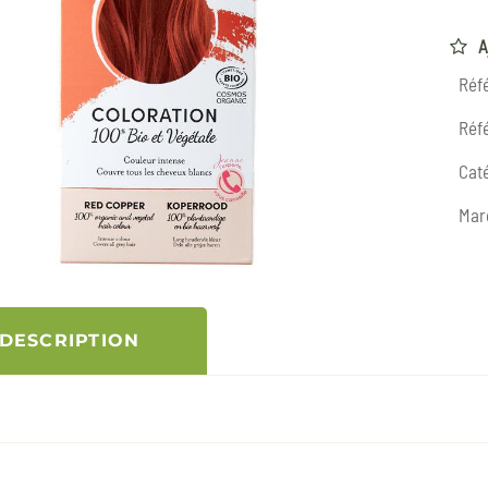
A
Réf
Réfé
Caté
Mar
DESCRIPTION