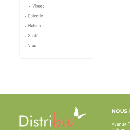
Visage
Epicerie
Maison
Santé
Vrac
NOUS 
Avenue T
Thines