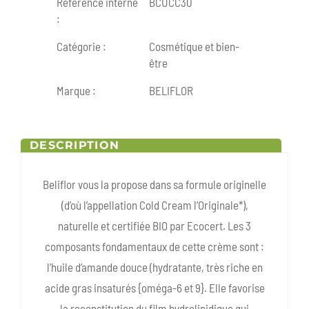
Référence interne
BCUCC30
:
Catégorie :
Cosmétique et bien-
être
Marque :
BELIFLOR
DESCRIPTION
Beliflor vous la propose dans sa formule originelle
(d’où l’appellation Cold Cream l’Originale*),
naturelle et certifiée BIO par Ecocert. Les 3
composants fondamentaux de cette crème sont :
l’huile d’amande douce (hydratante, très riche en
acide gras insaturés {oméga-6 et 9}. Elle favorise
la reconstitution du film hydrolipidique qui