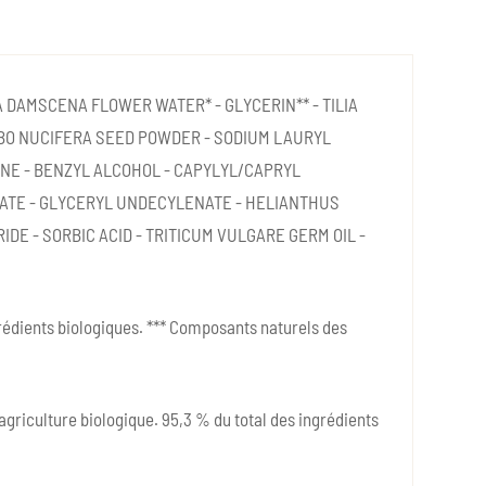
SA DAMSCENA FLOWER WATER* - GLYCERIN** - TILIA
BO NUCIFERA SEED POWDER - SODIUM LAURYL
NE - BENZYL ALCOHOL - CAPYLYL/CAPRYL
RATE - GLYCERYL UNDECYLENATE - HELIANTHUS
IDE - SORBIC ACID - TRITICUM VULGARE GERM OIL -
ngrédients biologiques. *** Composants naturels des
'agriculture biologique. 95,3 % du total des ingrédients