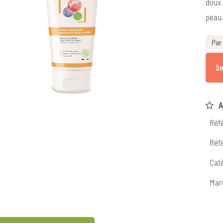
doux 
peau
Par 
Se
A
Réf
Réfé
Caté
Mar