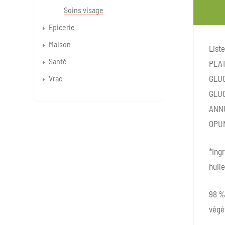
Soins visage
Epicerie
Maison
List
Santé
PLAT
Vrac
GLUC
GLUC
ANNU
OPUN
*Ingr
huile
98 % 
végét