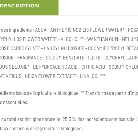
DESCRIPTION
e des ingrédients : AQUA - ANTHEMIS NOBILIS FLOWER WATER* - RO
YPHYLLOS FLOWER WATER* - ALCOHOL** - WANTHAN GUM - NELUM
OSE CARBOXYLATE - LAURYL GLUCOSIDE - COCAMIDOPROPYL BETAI
OSIDE - FRAGRANCE - SODIUM BENZOATE - ILLITE - GLYCERYL LAU
US SEED OIL* - DEHYDROACETIC ACID - CITRIC ACID - SODIUM CHLOR
TIA FICUS-INDICA FLOWER EXTRACT*- LINALOOL***.
édients issus de l’agriculture biologique. ** Transformés à partir d’i
s essentielles.
du total est d’origine naturelle. 25,3 % des ingrédients sont issus de l
aux sont issus de l’agriculture biologique.