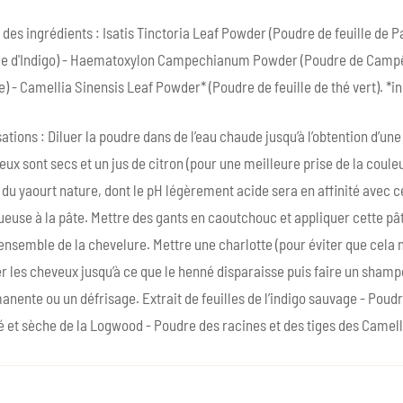
 des ingrédients : Isatis Tinctoria Leaf Powder (Poudre de feuille de 
lle d'Indigo) - Haematoxylon Campechianum Powder (Poudre de Camp
) - Camellia Sinensis Leaf Powder* (Poudre de feuille de thé vert). *in
sations : Diluer la poudre dans de l’eau chaude jusqu’à l’obtention d’une
ux sont secs et un jus de citron (pour une meilleure prise de la couleu
du yaourt nature, dont le pH légèrement acide sera en affinité avec 
ueuse à la pâte. Mettre des gants en caoutchouc et appliquer cette p
’ensemble de la chevelure. Mettre une charlotte (pour éviter que cela 
er les cheveux jusqu’à ce que le henné disparaisse puis faire un sham
nente ou un défrisage. Extrait de feuilles de l’indigo sauvage - Poudre
 et sèche de la Logwood - Poudre des racines et des tiges des Camelli