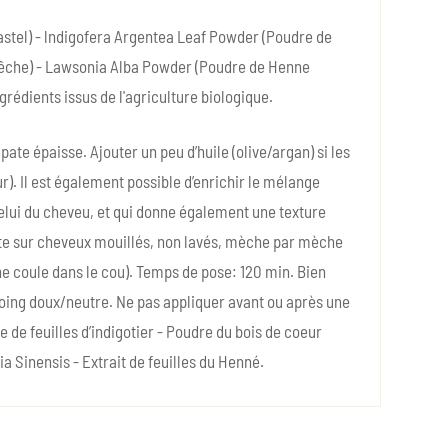
Pastel) - lndigofera Argentea Leaf Powder (Poudre de
êche) - Lawsonia Alba Powder (Poudre de Henne
grédients issus de l'agriculture biologique.
 pate épaisse. Ajouter un peu d’huile (olive/argan) si les
r). Il est également possible d’enrichir le mélange
celui du cheveu, et qui donne également une texture
âte sur cheveux mouillés, non lavés, mèche par mèche
ne coule dans le cou). Temps de pose: 120 min. Bien
poing doux/neutre. Ne pas appliquer avant ou après une
 de feuilles d’indigotier - Poudre du bois de coeur
a Sinensis - Extrait de feuilles du Henné.