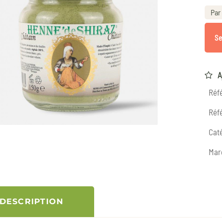
Par 
Se
A
Réf
Réfé
Caté
Mar
DESCRIPTION