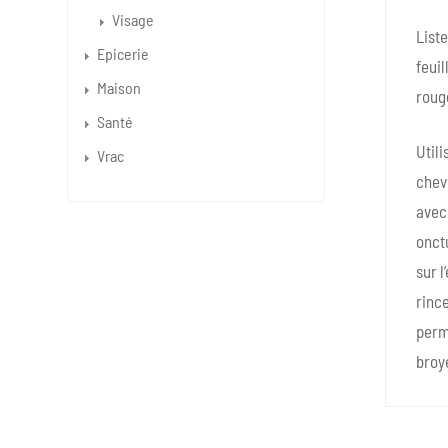
Visage
Liste
Epicerie
feui
Maison
rouge
Santé
Utili
Vrac
cheve
avec 
onct
sur l
rinc
perma
broyé