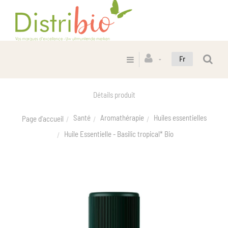
Fr
Détails produit
Santé
Aromathérapie
Huiles essentielles
Page d'accueil
Huile Essentielle - Basilic tropical* Bio