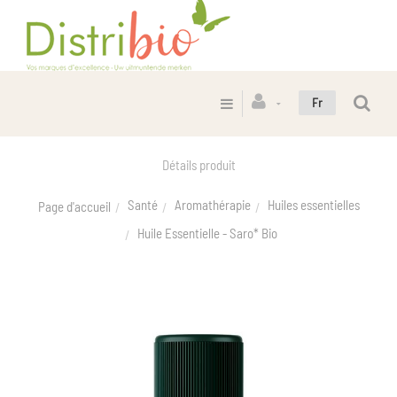
Fr
Détails produit
Santé
Aromathérapie
Huiles essentielles
Page d'accueil
Huile Essentielle - Saro* Bio