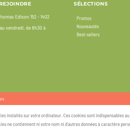
REJOINDRE
SÉLECTIONS
homas Edison 152 - 1402
Promos
Nouveautés
 au vendredi, de 8h30 à
Best-sellers
ies
kies installés sur votre ordinateur. Ces cookies sont indispensables a
ies ne contiennent ni votre nom ni d'autres données à caractère person