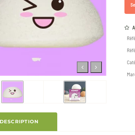
Se
A
Réf
Réfé
Caté
Mar
DESCRIPTION