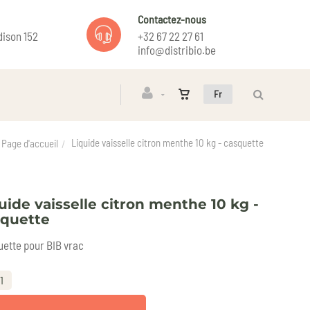
Contactez-nous
ison 152
+32 67 22 27 61
info@distribio.be
Fr
Liquide vaisselle citron menthe 10 kg - casquette
Page d'accueil
uide vaisselle citron menthe 10 kg -
squette
ette pour BIB vrac
1