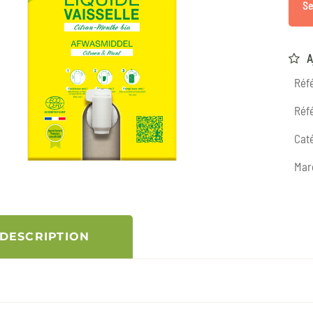
Se
A
Réf
Réfé
Caté
Mar
DESCRIPTION