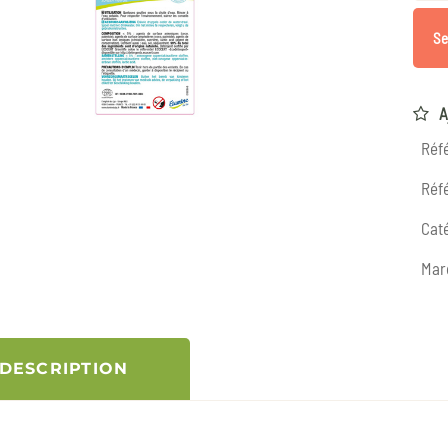
Se
A
Réf
Réfé
Caté
Mar
DESCRIPTION