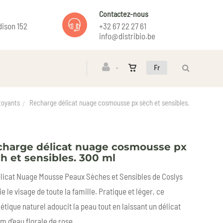
Contactez-nous
ison 152
+32 67 22 27 61
info@distribio.be
Fr
toyants
Recharge délicat nuage cosmousse px sèch et sensibles.
harge délicat nuage cosmousse px
h et sensibles. 300 ml
licat Nuage Mousse Peaux Sèches et Sensibles de Coslys
ie le visage de toute la famille. Pratique et léger, ce
tique naturel adoucit la peau tout en laissant un délicat
m d’eau florale de rose.