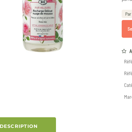
Par 
Se
A
Réf
Réfé
Caté
Mar
DESCRIPTION