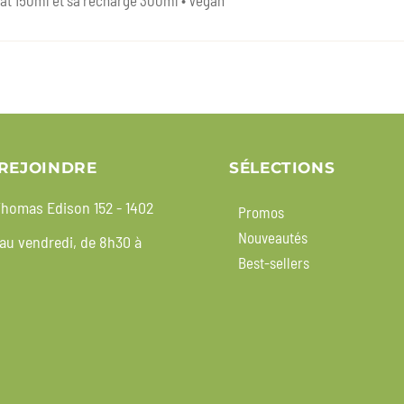
at 150ml et sa recharge 300ml • Vegan
REJOINDRE
SÉLECTIONS
homas Edison 152 - 1402
Promos
Nouveautés
 au vendredi, de 8h30 à
Best-sellers