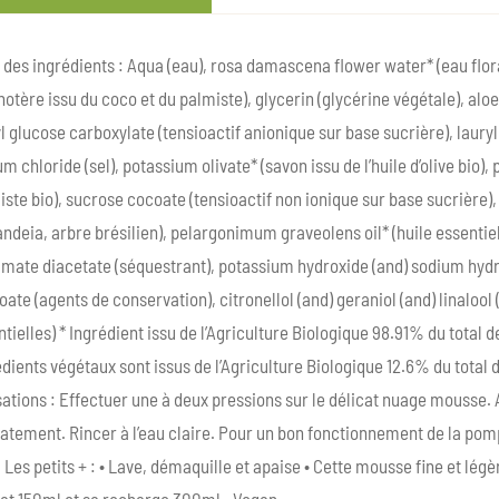
 des ingrédients : Aqua (eau), rosa damascena flower water* (eau flor
tère issu du coco et du palmiste), glycerin (glycérine végétale), aloe 
l glucose carboxylate (tensioactif anionique sur base sucrière), lauryl
m chloride (sel), potassium olivate* (savon issu de l’huile d’olive bio)
ste bio), sucrose cocoate (tensioactif non ionique sur base sucrière), b
ndeia, arbre brésilien), pelargonimum graveolens oil* (huile essentie
amate diacetate (séquestrant), potassium hydroxide (and) sodium hydr
ate (agents de conservation), citronellol (and) geraniol (and) linalo
tielles) * Ingrédient issu de l’Agriculture Biologique 98.91% du total 
dients végétaux sont issus de l’Agriculture Biologique 12.6% du total d
sations : Effectuer une à deux pressions sur le délicat nuage mousse.
catement. Rincer à l’eau claire. Pour un bon fonctionnement de la pom
. Les petits + : • Lave, démaquille et apaise • Cette mousse fine et lég