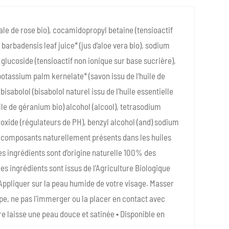
ale de rose bio), cocamidopropyl betaine (tensioactif
barbadensis leaf juice* (jus d’aloe vera bio), sodium
 glucoside (tensioactif non ionique sur base sucrière),
, potassium palm kernelate* (savon issu de l’huile de
isabolol (bisabolol naturel issu de l’huile essentielle
lle de géranium bio) alcohol (alcool), tetrasodium
oxide (régulateurs de PH), benzyl alcohol (and) sodium
ol (composants naturellement présents dans les huiles
des ingrédients sont d’origine naturelle 100% des
es ingrédients sont issus de l’Agriculture Biologique
 Appliquer sur la peau humide de votre visage. Masser
pe, ne pas l'immerger ou la placer en contact avec
ère laisse une peau douce et satinée • Disponible en