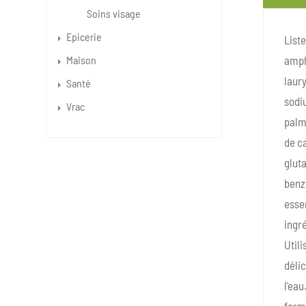
Soins visage
Epicerie
Liste
Maison
ampho
laury
Santé
sodiu
Vrac
palmi
de ca
glut
benzo
essen
ingré
Utili
déli
l'eau