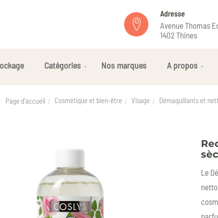
Adresse
Avenue Thomas Ed
1402 Thines
ockage
Catégories
Nos marques
A propos
Cosmétique et bien-être
Visage
Démaquillants et net
Page d'accueil
Rec
sèc
Le Dé
netto
cosmé
parfu