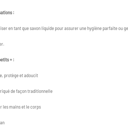
sations :
liser en tant que savon liquide pour assurer une hygiène parfaite ou g
er.
etits + :
e, protège et adoucit
riqué de façon traditionnelle
r les mains et le corps
gan