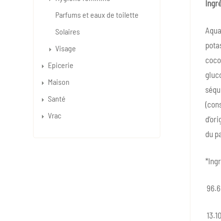
Ingré
Parfums et eaux de toilette
Aqua 
Solaires
potas
Visage
coco
Epicerie
gluco
Maison
séque
Santé
(cons
Vrac
d’ori
du pa
*Ingr
96.68
13.10