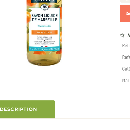
Se
A
Réf
Réfé
Caté
Mar
DESCRIPTION