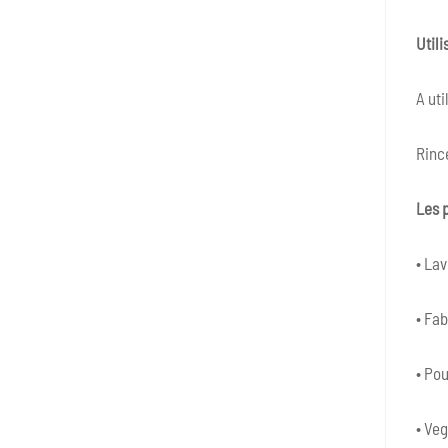
Utili
A uti
Rinc
Les p
• Lav
• Fab
• Pou
• Ve