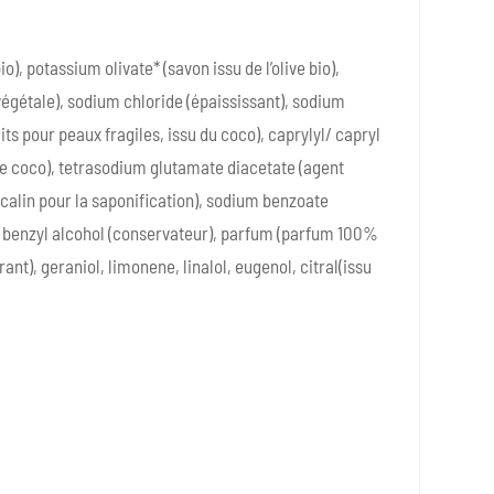
), potassium olivate* (savon issu de l’olive bio),
végétale), sodium chloride (épaississant), sodium
 pour peaux fragiles, issu du coco), caprylyl/ capryl
x de coco), tetrasodium glutamate diacetate (agent
lcalin pour la saponification), sodium benzoate
o), benzyl alcohol (conservateur), parfum (parfum 100%
nt), geraniol, limonene, linalol, eugenol, citral(issu