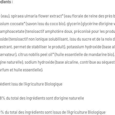
dients :
(eau), spiraea ulmaria flower extract* (eau florale de reine des près bio
sium cocoate* (savon issu du coco bio), glycerin (glycérine d’origine 
amphoacetate (tensioactif amphotère doux, préconisé pour les produits
side (tensioactif non ionique solubilisant, issu du sucre et de la noi
strant, permet de stabiliser le produit), potassium hydroxide (base a
ervateur), citrus nobilis peel oil* (huile essentielle de mandarine bi
gine naturelle), sodium hydroxide (base alcaline, contribue au séquestra
rfum et huile essentielle).
édient issu de l’Agriculture Biologique
% du total des ingrédients sont d’origine naturelle
% du total des ingrédients sont issus de l’Agriculture Biologique