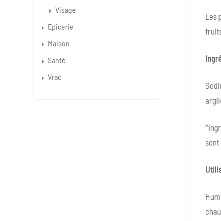
Visage
Les p
Epicerie
frui
Maison
Ingré
Santé
Vrac
Sodiu
argil
*Ingr
sont 
Utili
Humid
chaud