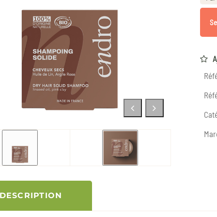
Se
A
Réf
Réfé
Caté
Mar
DESCRIPTION