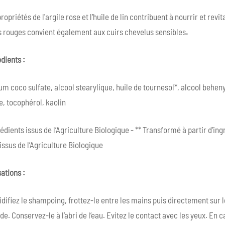
ropriétés de l'argile rose et l’huile de lin contribuent à nourrir et r
ts rouges convient également aux cuirs chevelus sensibles
.
dients :
m coco sulfate, alcool stearylique, huile de tournesol*, alcool behenyl
e, tocophérol, kaolin
édients issus de l’Agriculture Biologique - ** Transformé à partir d’in
issus de l’Agriculture Biologique
sations :
ifiez le shampoing, frottez-le entre les mains puis directement sur le
e. Conservez-le à l’abri de l’eau. Evitez le contact avec les yeux. En