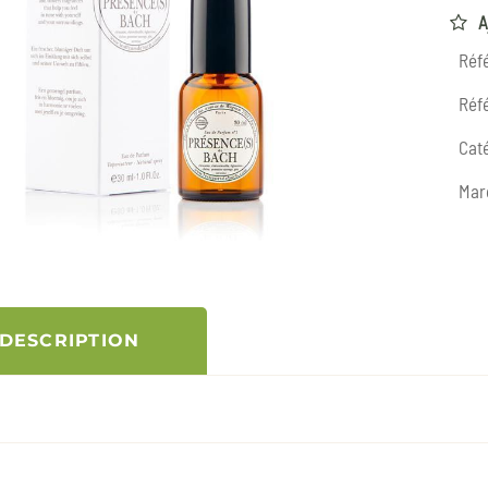
A
Réf
Réfé
Caté
Mar
DESCRIPTION