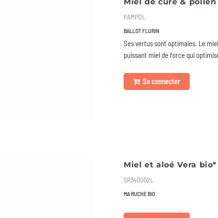
Miel de cure & pollen 
PAMPOL
BALLOT FLURIN
Ses vertus sont optimales. Le miel
puissant miel de force qui optimise
Se connecter
Miel et aloé Vera bio*
SR340002L
MA RUCHE BIO