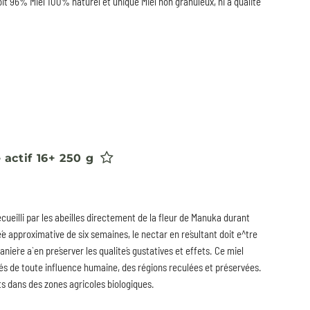
oit 96% Miel 100% naturel et unique Miel non granuleux, ni à qualité
actif 16+ 250 g
cueilli par les abeilles directement de la fleur de Manuka durant
e´e approximative de six semaines, le nectar en re´sultant doit e^tre
anie`re a` en pre´server les qualite´s gustatives et effets. Ce miel
nés de toute influence humaine, des régions reculées et préservées.
ts dans des zones agricoles biologiques.