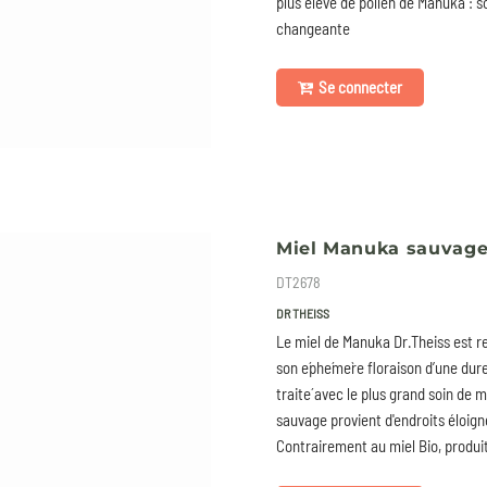
plus élevé de pollen de Manuka : s
changeante
Se connecter
Miel Manuka sauvage 
DT2678
DR THEISS
Le miel de Manuka Dr.Theiss est re
son e´phe´me`re floraison d’une dur
traite´ avec le plus grand soin de m
sauvage provient d'endroits éloig
Contrairement au miel Bio, produi