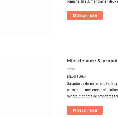
romaine, tilleul, marjolaine), deux 
Se connecter
Miel de cure & propoli
PAMPL
BALLOT FLURIN
Garantie de dernière récolte, la pr
permet une meilleure assimilation.
minéraux et doté de propriétés toni
Se connecter