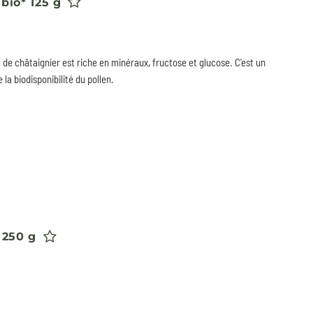
bio* 125 g
 de châtaignier est riche en minéraux, fructose et glucose. C'est un
 la biodisponibilité du pollen.
 250 g