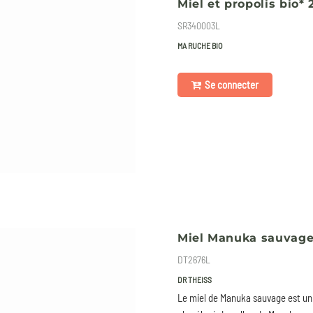
Miel et propolis bio* 
SR340003L
MA RUCHE BIO
Se connecter
Miel Manuka sauvage 
DT2676L
DR THEISS
Le miel de Manuka sauvage est un 