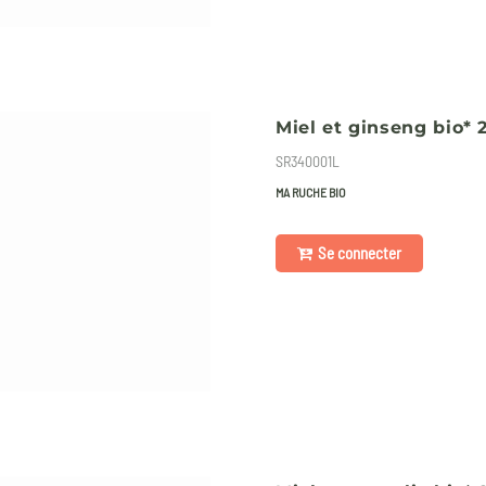
Miel et ginseng bio* 
SR340001L
MA RUCHE BIO
Se connecter