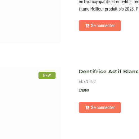
en hydroxyapatite et en xylitol, re
titane Meilleur produit bio 2023. P
Se connecter
Dentifrice Actif Blan
NEW
EDENTI06
ENDRO
Se connecter