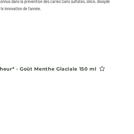
connus dans la prévention des caries Sans sulfates, silice, dioxyde
rix innovation de l'année.
cheur* - Goût Menthe Glaciale 150 ml