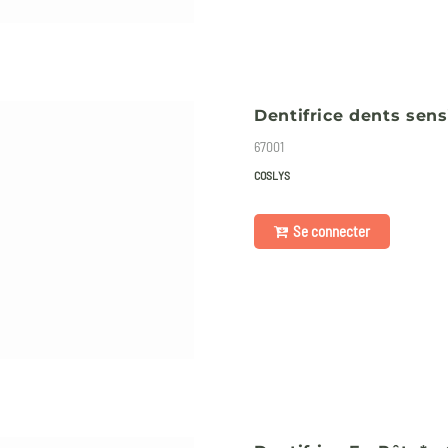
Dentifrice dents sens
67001
COSLYS
Se connecter