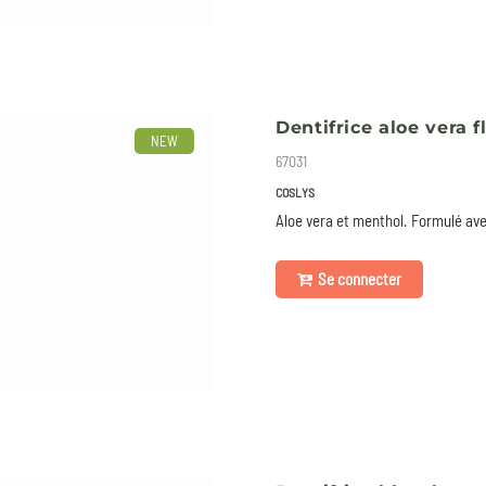
Dentifrice aloe vera f
NEW
67031
COSLYS
Aloe vera et menthol. Formulé avec
Se connecter