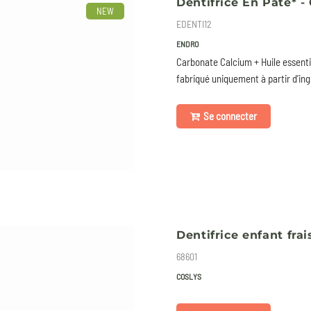
Dentifrice En Pâte* 
NEW
EDENTI12
ENDRO
Carbonate Calcium + Huile essentie
fabriqué uniquement à partir d’ing
Se connecter
Dentifrice enfant frai
68601
COSLYS