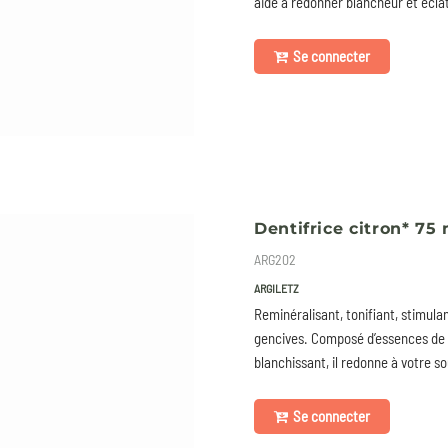
aide à redonner blancheur et écla
Se connecter
Dentifrice citron* 75 
ARG202
ARGILETZ
Reminéralisant, tonifiant, stimula
gencives. Composé d’essences de c
blanchissant, il redonne à votre so
Se connecter