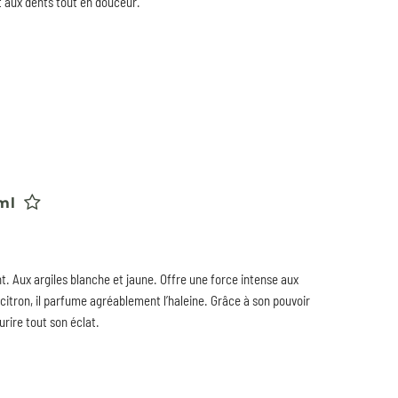
t aux dents tout en douceur.
ml
nt. Aux argiles blanche et jaune. Offre une force intense aux
itron, il parfume agréablement l’haleine. Grâce à son pouvoir
urire tout son éclat.