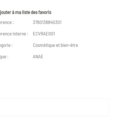
jouter à ma liste des favoris
érence :
3760138840301
rence interne :
ECVRAE001
gorie :
Cosmétique et bien-être
que :
ANAE