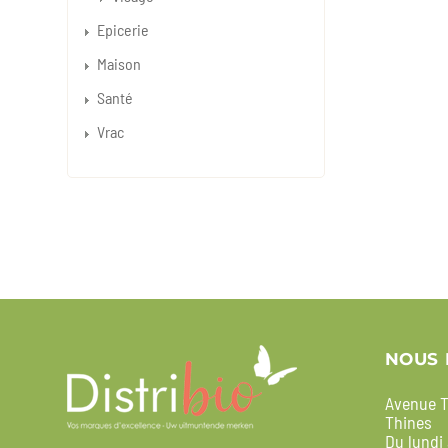
Epicerie
Maison
Santé
Vrac
NOUS 
Avenue T
Thines
Du lundi