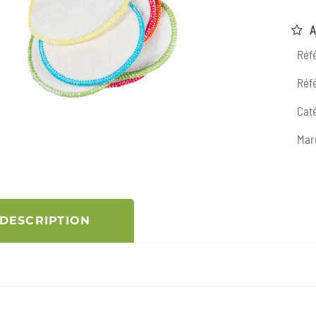
A
Réf
Réfé
Caté
Mar
DESCRIPTION