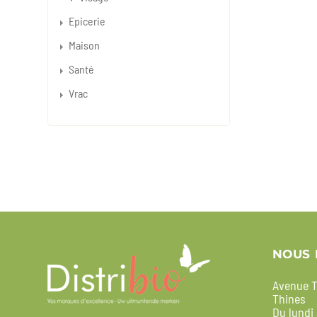
Epicerie
Maison
Santé
Vrac
NOUS 
Avenue T
Thines
Du lundi