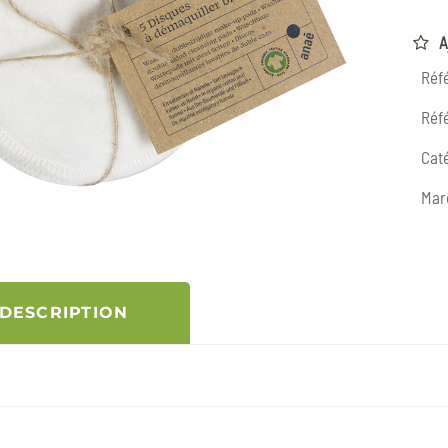
A
Réf
Réfé
Caté
Mar
DESCRIPTION