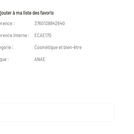
jouter à ma liste des favoris
érence :
3760138842640
rence interne :
ECAE170
gorie :
Cosmétique et bien-être
que :
ANAE