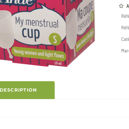
A
Réf
Réfé
Caté
Mar
DESCRIPTION