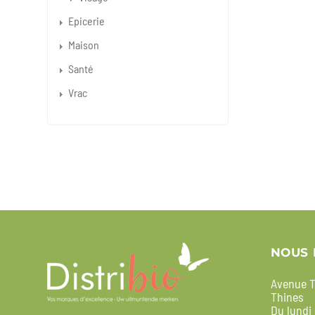
Epicerie
Maison
Santé
Vrac
NOUS 
Avenue T
Thines
Du lundi