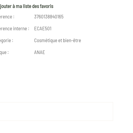
jouter à ma liste des favoris
érence :
3760138840165
rence interne :
ECAE501
gorie :
Cosmétique et bien-être
que :
ANAE